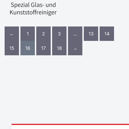
Spezial Glas- und
Kunststoffreiniger
←
1
2
3
…
13
14
15
16
17
18
→