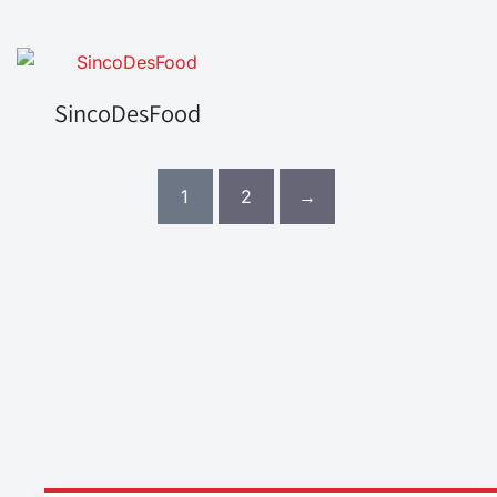
SincoDesFood
1
2
→