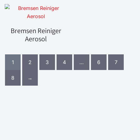
Bremsen Reiniger
Aerosol
1
2
3
4
…
6
7
8
→