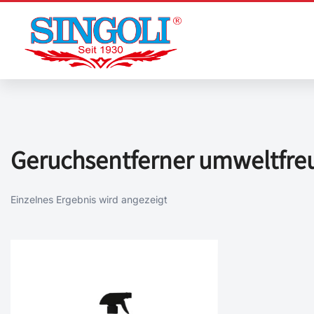
Zum
Inhalt
springen
Geruchsentferner umweltfre
Einzelnes Ergebnis wird angezeigt