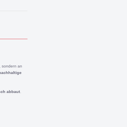
, sondern an
nachhaltige
sch abbaut
.
m