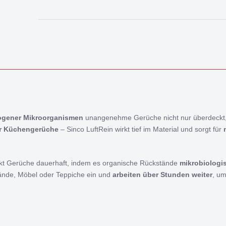
Alternative:
hogener Mikroorganismen
unangenehme Gerüche nicht nur überdeckt
er Küchen­gerüche
– Sinco LuftRein wirkt tief im Material und sorgt für
ukt Gerüche dauerhaft, indem es organische Rückstände
mikrobiologi
Wände, Möbel oder Teppiche ein und
arbeiten über Stunden weiter
, u