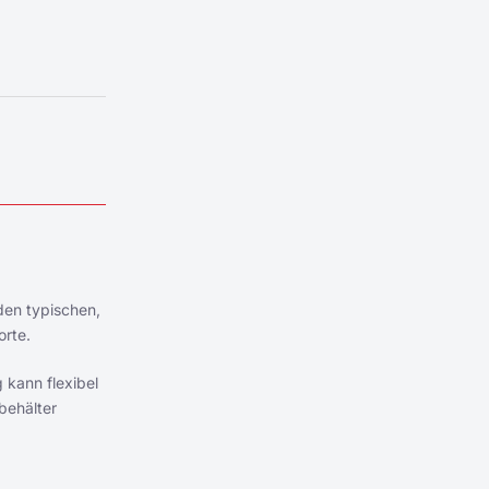
 den typischen,
orte.
g kann flexibel
behälter