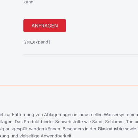
kann.
Alternative:
[/su_expand]
el zur Entfernung von Ablagerungen in industriellen Wassersystemen
nlagen
. Das Produkt bindet Schwebstoffe wie Sand, Schlamm, Ton u
ässig ausgespült werden können. Besonders in der
Glasindustrie
sowie 
kung und vielseitige Anwendbarkeit.