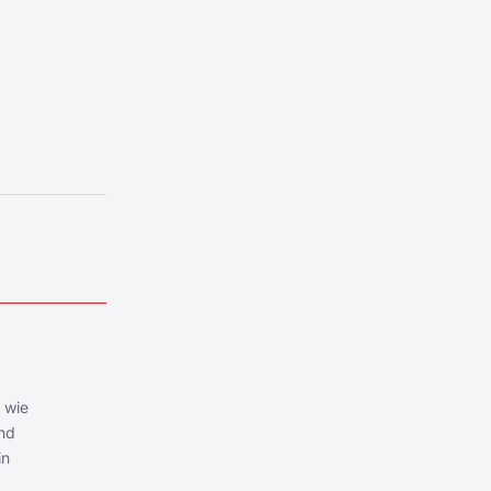
 wie
nd
in