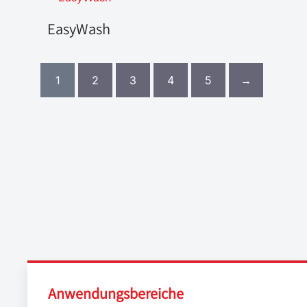
EasyWash
1
2
3
4
5
→
Anwendungsbereiche