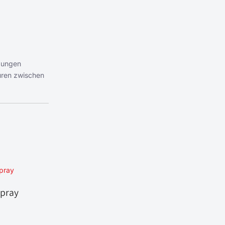
ndungen
uren zwischen
spray