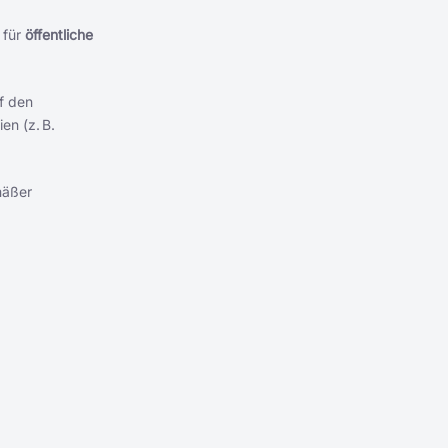
 für
öffentliche
f den
en (z. B.
mäßer