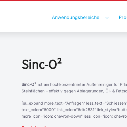
Anwendungsbereiche
Pro
Sinc-O²
Sinc-O²
ist ein hochkonzentrierter Außenreiniger für Pfla
Steinflächen – effektiv gegen Ablagerungen, Öl- & Fetts
[su_expand more_text=“Anfragen“ less_text=“Schliessen“
text_color=“#000″ link_color=“#db2531″ link_style=“butt
more_icon=“icon: chevron-down“ less_icon=“icon: chevro