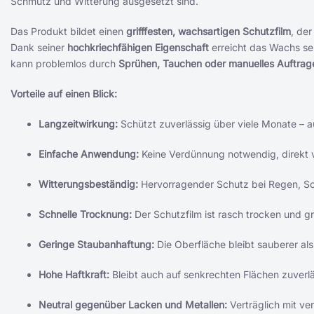
Schmutz und Witterung ausgesetzt sind.
Das Produkt bildet einen
grifffesten, wachsartigen Schutzfilm
, der
Dank seiner
hochkriechfähigen Eigenschaft
erreicht das Wachs sel
kann problemlos durch
Sprühen, Tauchen oder manuelles Auftrag
Vorteile auf einen Blick:
Langzeitwirkung:
Schützt zuverlässig über viele Monate – a
Einfache Anwendung:
Keine Verdünnung notwendig, direkt
Witterungsbeständig:
Hervorragender Schutz bei Regen, S
Schnelle Trocknung:
Der Schutzfilm ist rasch trocken und gri
Geringe Staubanhaftung:
Die Oberfläche bleibt sauberer al
Hohe Haftkraft:
Bleibt auch auf senkrechten Flächen zuverlä
Neutral gegenüber Lacken und Metallen:
Verträglich mit ve