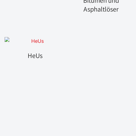
Bitumen und
Asphaltlöser
HeUs