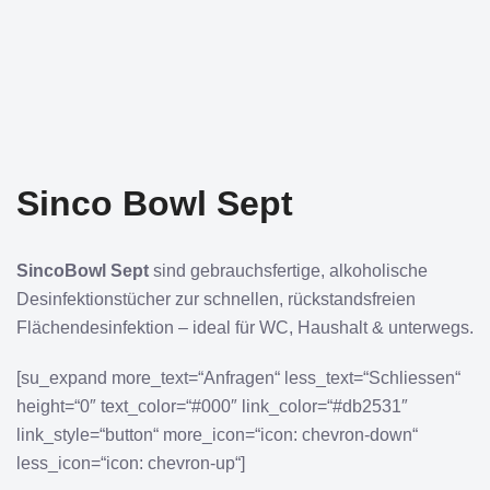
Sinco Bowl Sept
SincoBowl Sept
sind gebrauchsfertige, alkoholische
Desinfektionstücher zur schnellen, rückstandsfreien
Flächendesinfektion – ideal für WC, Haushalt & unterwegs.
[su_expand more_text=“Anfragen“ less_text=“Schliessen“
height=“0″ text_color=“#000″ link_color=“#db2531″
link_style=“button“ more_icon=“icon: chevron-down“
less_icon=“icon: chevron-up“]