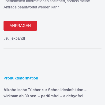
übermittelten Informationen speichert, sodass meine
Anfrage beantwortet werden kann.
Alternative:
[/su_expand]
Produktinformation
Alkoholische Tücher zur Schnelldesinfektion –
wirksam ab 30 sec. – parfümfrei – aldehydfrei